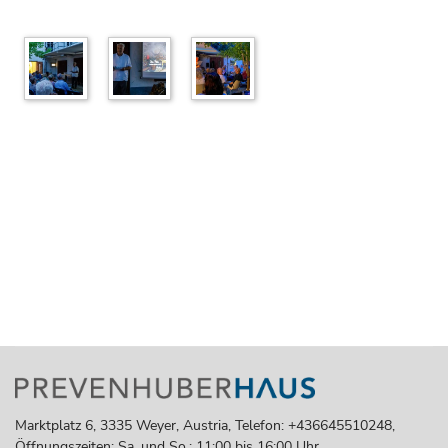
Marktplatz 6, 3335 Weyer, Austria, Telefon: +436645510248,
Öffnungszeiten: Sa. und So.: 11:00 bis 16:00 Uhr